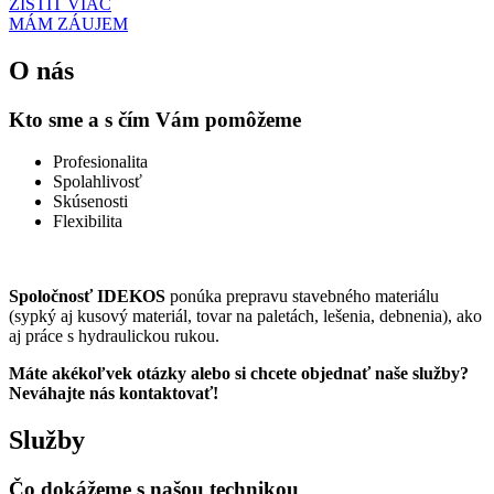
ZISTIŤ VIAC
MÁM ZÁUJEM
O nás
Kto sme a s čím Vám pomôžeme
Profesionalita
Spolahlivosť
Skúsenosti
Flexibilita
Spoločnosť IDEKOS
ponúka prepravu stavebného materiálu
(sypký aj kusový materiál, tovar na paletách, lešenia, debnenia), ako
aj práce s hydraulickou rukou.
Máte akékoľvek otázky alebo si chcete objednať naše služby?
Neváhajte nás kontaktovať!
Služby
Čo dokážeme s našou technikou