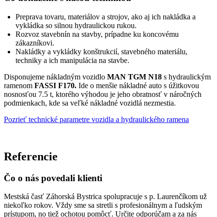
Preprava tovaru, materiálov a strojov, ako aj ich nakládka a
vykládka so silnou hydraulickou rukou.
Rozvoz stavebnín na stavby, prípadne ku koncovému
zákazníkovi.
Nakládky a vykládky konštrukcií, stavebného materiálu,
techniky a ich manipulácia na stavbe.
Disponujeme nákladným vozidlo
MAN TGM N18
s hydraulickým
ramenom
FASSI F170.
Ide o menšie nákladné auto s úžitkovou
nosnosťou 7.5 t, ktorého výhodou je jeho obratnosť v náročných
podmienkach, kde sa veľké nákladné vozidlá nezmestia.
Pozrieť technické parametre vozidla a hydraulického ramena
Referencie
Čo o nás povedali klienti
Mestská časť Záhorská Bystrica spolupracuje s p. Laurenčíkom už
niekoľko rokov. Vždy sme sa stretli s profesionálnym a ľudským
prístupom, no tiež ochotou pomôcť. Určite odporúčam a za nás