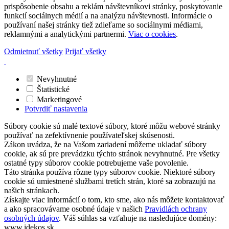
prispôsobenie obsahu a reklám návštevníkovi stránky, poskytovanie
funkcií sociálnych médií a na analýzu návštevnosti. Informácie o
používaní našej stránky tiež zdieľame so sociálnymi médiami,
reklamnými a analytickými partnermi.
Viac o cookies
.
Odmietnuť všetky
Prijať všetky
Nevyhnutné
Štatistické
Marketingové
Potvrdiť nastavenia
Súbory cookie sú malé textové súbory, ktoré môžu webové stránky
používať na zefektívnenie používateľskej skúsenosti.
Zákon uvádza, že na Vašom zariadení môžeme ukladať súbory
cookie, ak sú pre prevádzku týchto stránok nevyhnutné. Pre všetky
ostatné typy súborov cookie potrebujeme vaše povolenie.
Táto stránka používa rôzne typy súborov cookie. Niektoré súbory
cookie sú umiestnené službami tretích strán, ktoré sa zobrazujú na
našich stránkach.
Získajte viac informácií o tom, kto sme, ako nás môžete kontaktovať
a ako spracovávame osobné údaje v našich
Pravidlách ochrany
osobných údajov
. Váš súhlas sa vzťahuje na nasledujúce domény:
www.idekos.sk