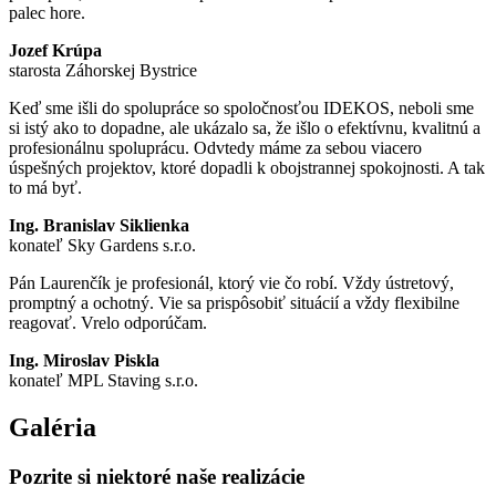
palec hore.
Jozef Krúpa
starosta Záhorskej Bystrice
Keď sme išli do spolupráce so spoločnosťou IDEKOS, neboli sme
si istý ako to dopadne, ale ukázalo sa, že išlo o efektívnu, kvalitnú a
profesionálnu spoluprácu. Odvtedy máme za sebou viacero
úspešných projektov, ktoré dopadli k obojstrannej spokojnosti. A tak
to má byť.
Ing. Branislav Siklienka
konateľ Sky Gardens s.r.o.
Pán Laurenčík je profesionál, ktorý vie čo robí. Vždy ústretový,
promptný a ochotný. Vie sa prispôsobiť situácií a vždy flexibilne
reagovať. Vrelo odporúčam.
Ing. Miroslav Piskla
konateľ MPL Staving s.r.o.
Galéria
Pozrite si niektoré naše realizácie